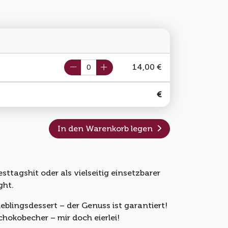
14,00 €
€
In den Warenkorb legen
ttagshit oder als vielseitig einsetzbarer
ght.
ieblingsdessert – der Genuss ist garantiert!
chokobecher – mir doch eierlei!