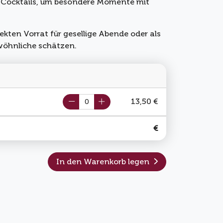
r in Cocktails, um besondere Momente mit
ekten Vorrat für gesellige Abende oder als
wöhnliche schätzen.
13,50 €
€
In den Warenkorb legen